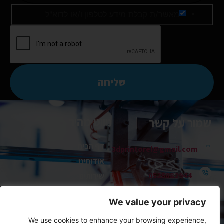
מאשר/ת קבלת מידע לטלפון ו/או לדוא"ל
שליחה
ניווט מהיר
שמור על קשר
דף הבית
3dprintorel@gmail.com
אודותינו
0525082944
שירותים
תיק עבודות
We value your privacy
הל״ה 25 כפר סבא
מרכז מידע
We use cookies to enhance your browsing experience,
צור איתנו קשר