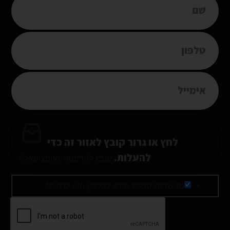
לחץ או גרור קובץ לאזור זה כדי
להעלות.
קובץ להדפסה (אופציונאלי)
מאשר/ת קבלת מידע לטלפון ו/או לדוא"ל