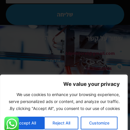
שליחה
ניווט מהיר
שמור על קשר
דף הבית
3dprintorel@gmail.com
אודותינו
0525082944
שירותים
תיק עבודות
הל״ה 25 כפר סבא
We value your privacy
מרכז מידע
צור איתנו קשר
We use cookies to enhance your browsing experience,
serve personalized ads or content, and analyze our traffic.
By clicking "Accept All", you consent to our use of cookies.
זכויות יוצרים 2024 3DPrintorel
Accept All
Reject All
Customize